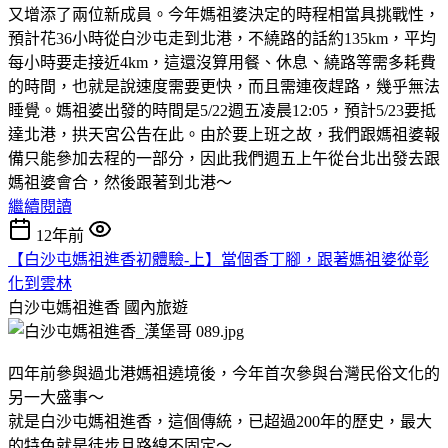
又增添了兩位新成員。今年媽祖婆決定的時程相當具挑戰性，
預計花36小時從白沙屯走到北港，不繞路的話約135km，平均
每小時要走接近4km，這還沒算用餐、休息、繞路等需多耗費
的時間，也就是說速度需要更快，而且需連夜趕路，幾乎無法
睡覺。媽祖婆出發的時間是5/22週五凌晨12:05，預計5/23要抵
達北港，拱天宮公告在此。由於要上班之故，我們跟媽祖婆報
備只能參加去程的一部分，因此我們週五上午從台北出發去跟
媽祖婆會合，然後跟著到北港～
繼續閱讀
12年前
【白沙屯媽祖進香初體驗-上】當個香丁腳，跟著媽祖婆從彰
化到雲林
白沙屯媽祖進香
國內旅遊
四年前參與過北港媽祖遶境後，今年首次參與台灣民俗文化的
另一大盛事～
就是白沙屯媽祖進香，這個傳統，已超過200年的歷史，最大
的特色就是徒步且路線不固定～