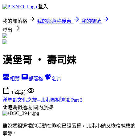
登入
我的部落格
我的部落格後台
我的帳號
登出
漢堡哥 ‧ 壽司妹
相簿
部落格
名片
15年前
漢堡哥文化之旅─北港媽祖遶境 Part 3
北港媽祖遶境
國內旅遊
雖說媽祖遶境的活動在昨晚已經落幕，北港小鎮又恢復純樸的
寧靜，