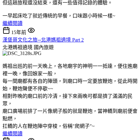
但這趟旅程還沒結束，還有一些值得記錄的體驗。
一早起床吃了就近傳統的早餐，口味跟小時候一樣~
繼續閱讀
15年前
漢堡哥文化之旅─北港媽祖遶境 Part 2
北港媽祖遶境
國內旅遊
媽祖出巡的前一天晚上，各地廟宇的神明一一抵達，便住進廟
裡一晚，像回娘家一般，
每一間廟都有各自的陣頭，到廟口時一定要放鞭炮，從此時開
始，鞭炮聲便不停歇~~
相對昨晚的廟口前的冷清，接下來兩晚可都是擠了滿滿的民
眾，
廟口廣場前排了一片像網子般的就是鞭炮，當神轎到廟前便會
點燃，
扛轎的人在鞭炮陣中穿梭，俗稱"爬網子"~
繼續閱讀