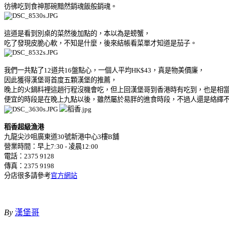
彷彿吃到食神那碗黯然銷魂飯般銷魂。
這道是看到別桌的菜然後加點的，本以為是螃蟹，
吃了發現皮脆心軟，不知是什麼，後來結帳看菜單才知道是茄子。
我們一共點了12道共16盤點心，一個人平均HK$43，真是物美價廉，
因此獲得漢堡哥首度五顆漢堡的推薦，
晚上的火鍋料裡這趟行程沒機會吃，但上回漢堡哥到香港時有吃到，也是相
便宜的時段是在晚上九點以後，雖然屬於易胖的進食時段，不過人還是絡繹
稻香超級漁港
九龍尖沙咀廣東道30號新港中心3樓B舖
營業時間：早上7:30 - 凌晨12:00
電話：2375 9128
傳真：2375 9198
分店很多請參考
官方網站
By
漢堡哥