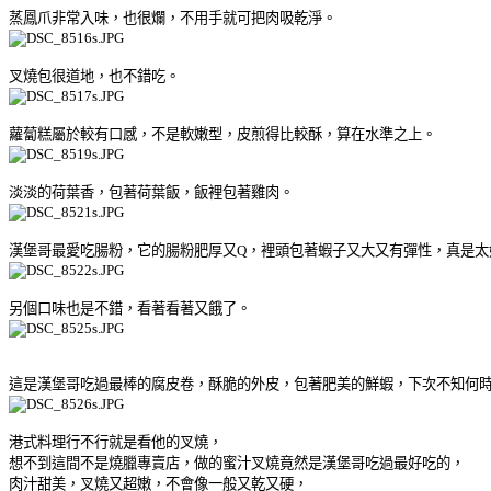
蒸鳳爪非常入味，也很爛，不用手就可把肉吸乾淨。
叉燒包很道地，也不錯吃。
蘿蔔糕屬於較有口感，不是軟嫩型，皮煎得比較酥，算在水準之上。
淡淡的荷葉香，包著荷葉飯，飯裡包著雞肉。
漢堡哥最愛吃腸粉，它的腸粉肥厚又Q，裡頭包著蝦子又大又有彈性，真是太
另個口味也是不錯，看著看著又餓了。
這是漢堡哥吃過最棒的腐皮卷，酥脆的外皮，包著肥美的鮮蝦，下次不知何
港式料理行不行就是看他的叉燒，
想不到這間不是燒臘專賣店，做的蜜汁叉燒竟然是漢堡哥吃過最好吃的，
肉汁甜美，叉燒又超嫩，不會像一般又乾又硬，