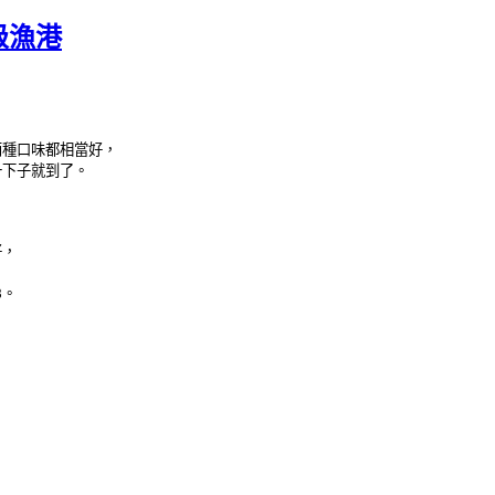
級漁港
兩種口味都相當好，
一下子就到了。
好，
8。