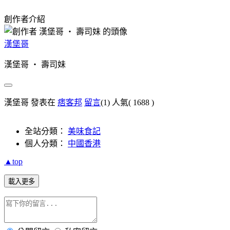
創作者介紹
漢堡哥
漢堡哥 ‧ 壽司妹
漢堡哥 發表在
痞客邦
留言
(1)
人氣(
1688
)
全站分類：
美味食記
個人分類：
中國香港
▲top
載入更多