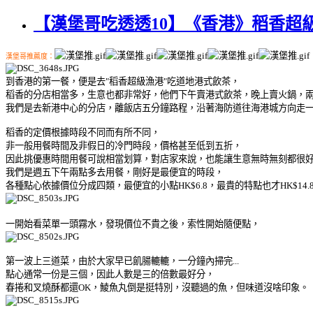
【漢堡哥吃透透10】《香港》稻香超
漢堡哥推薦度：
到香港的第一餐，便是去"稻香超級漁港"吃道地港式飲茶，
稻香的分店相當多，生意也都非常好，他們下午賣港式飲茶，晚上賣火鍋，
我們是去新港中心的分店，離飯店五分鐘路程，沿著海防道往海港城方向走
稻香的定價根據時段不同而有所不同，
非一般用餐時間及非假日的冷門時段，價格甚至低到五折，
因此挑優惠時間用餐可說相當划算，對店家來說，也能讓生意無時無刻都很
我們是週五下午兩點多去用餐，剛好是最便宜的時段，
各種點心依據價位分成四類，最便宜的小點HK$6.8，最貴的特點也才HK$14.
一開始看菜單一頭霧水，發現價位不貴之後，索性開始隨便點，
第一波上三道菜，由於大家早已飢腸轆轆，一分鐘內掃完...
點心通常一份是三個，因此人數是三的倍數最好分，
春捲和叉燒酥都還OK，鯪魚丸倒是挺特別，沒聽過的魚，但味道沒啥印象。