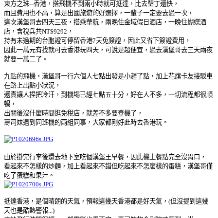
東方之珠─香港，搭飛機不到兩小時就可抵達，比去墾丁還快，
而且費用也不高，算是出國旅遊的好選擇，一輩子一定要去過一次，
這次漢堡哥去四天三夜，搭乘華航，兩晚住金域假日酒店，一晚住蝴蝶酒
店，含稅兵共NT$9292，
持有未過期的台胞證可停留香港7天免簽證，因此又省下簽證費用，
因此一萬元有找就可去香港玩四天，可說是超便宜，過去漢堡哥去三天兩夜
就要一萬二了。
九點的飛機，漢堡哥一行六個人七點出發是小趕了點，加上花旗卡友接駁車
在路上出點小狀況，
還真讓人捏把冷汗，到機場已經七點五十分，好在人不多，一切流程都很順
暢，
出關後沒什麼時間逛免稅店，就差不多要登機了，
壽司妹遇到同班機的兩組同事，大家都剛好此時去香港玩。
由於掛完行李後還去地下室吃個漢堡王早餐，因此機上餐點完全沒胃口，
看起來不怎樣的炒麵，加上看起來不錯但吃起來不怎麼樣的蛋糕，漢堡哥僅
吃了蛋糕和果汁。
抵達香港，是個晴朗的天氣，預報這幾天香港都是好天氣，(但沒提到這幾
天也是酷熱警報...)