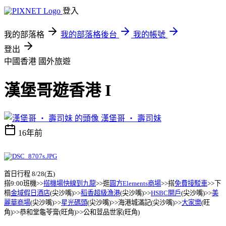
登入
我的部落格
我的部落格後台
我的帳號
登出
中國香港
國外旅遊
漢堡哥遊香港 I
漢堡哥 ‧ 壽司妹
16年前
首日行程 8/28(五)
搭9:00班機>>
搭機場快線到九龍
>>逛
圓方Elements商場
>>搭
免費接駁車
>>下
榻
金域假日酒店
(尖沙嘴)>>
稻香超級漁港
(尖沙嘴)>>
HSBC開戶
(尖沙嘴)>>
美
麗華商場
(尖沙嘴)>>
星光碼頭
(尖沙嘴)>>海港城滿記(尖沙嘴)>>
大家樂
(旺
角)>>恭和堂龜苓膏(旺角)>>公和荳品世家(旺角)