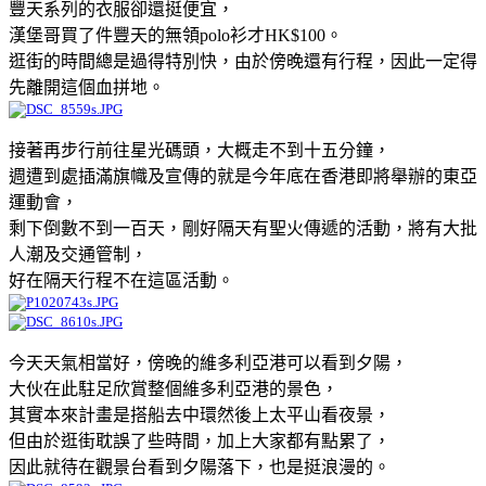
豐天系列的衣服卻還挺便宜，
漢堡哥買了件豐天的無領polo衫才HK$100。
逛街的時間總是過得特別快，由於傍晚還有行程，因此一定得
先離開這個血拼地。
接著再步行前往星光碼頭，大概走不到十五分鐘，
週遭到處插滿旗幟及宣傳的就是今年底在香港即將舉辦的東亞
運動會，
剩下倒數不到一百天，剛好隔天有聖火傳遞的活動，將有大批
人潮及交通管制，
好在隔天行程不在這區活動。
今天天氣相當好，傍晚的維多利亞港可以看到夕陽，
大伙在此駐足欣賞整個維多利亞港的景色，
其實本來計畫是搭船去中環然後上太平山看夜景，
但由於逛街耽誤了些時間，加上大家都有點累了，
因此就待在觀景台看到夕陽落下，也是挺浪漫的。