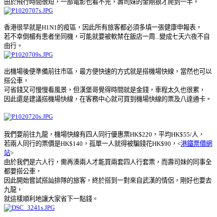
由於飛行時間很短，一部電影也看不完，壽司妹的金剛狼才爬到一半。
香港很早就是H1N1的疫區，因此所有旅客都必須多填一張健康申報表，
若不幸倒楣有患者坐同機，可能就要被軟禁在飯店一周...變成七天六夜不自
由行。
出機場後便準備前往市區，最方便快速的方式就是搭機場快線，當然也可以
搭公車，
可省錢又可慢慢看風景，但漢堡哥覺得時間就是金錢，車程太久也很累，
因此還是建議搭機場快線，在客務中心就可買到機場快線的票及八達通卡。
我們要前往九龍，機場快線有四人同行優惠票HK$220，平均HK$55/人，
若兩人同行的票價是HK$140，孤單一人就得被騙錢花HK$90，<
港鐵票價網
站
>
由於我們是六人行，需再湊兩人才能買兩套四人行套票，而壽司妹的同事全
都要搭公車，
因此開始嘗試搭訕排隊的旅客，終於搭到一對來自武漢的情侶，剛好也要去
九龍，
就這樣順利地讓大家省下一點錢。