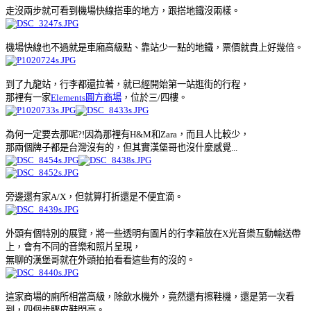
走沒兩步就可看到機場快線搭車的地方，跟搭地鐵沒兩樣。
機場快線也不過就是車廂高級點、靠站少一點的地鐵，票價就貴上好幾倍。
到了九龍站，行李都還拉著，就已經開始第一站逛街的行程，
那裡有一家
Elements圓方商場
，位於三/四樓。
為何一定要去那呢?!因為那裡有H&M和Zara，而且人比較少，
那兩個牌子都是台灣沒有的，但其實漢堡哥也沒什麼感覺...
旁邊還有家A/X，但就算打折還是不便宜滴。
外頭有個特別的展覽，將一些透明有圖片的行李箱放在X光音樂互動輸送帶
上，會有不同的音樂和照片呈現，
無聊的漢堡哥就在外頭拍拍看看這些有的沒的。
這家商場的廁所相當高級，除飲水機外，竟然還有擦鞋機，還是第一次看
到，四個步驟皮鞋閃亮。