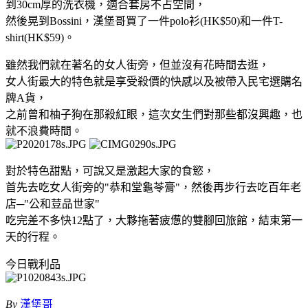
到30cm厚的洗衣機，適合套房不占空間，
然後晃到Bossini，漢堡哥買了一件polo衫(HK$50)和一件T-
shirt(HK$59)。
雖然我們就在著名的女人街旁，但並沒有花時間去逛，
女人街最大的特色就是享受殺價的快感以及被帶入民宅選購名
牌A貨，
之前曾和柚子狗在那殺紅眼，這次女生們對那些都沒興趣，也
就不浪費時間。
對於特色甜點，可說又是激起大家的食慾，
首先去吃女人街旁的"恭和堂龜苓膏"，然後再步行去吃百年老
店─"公和荳品世家"
吃完差不多快12點了，大夥拖著疲憊的雙腳回旅館，結束第一
天的行程。
今日戰利品
By
漢堡哥