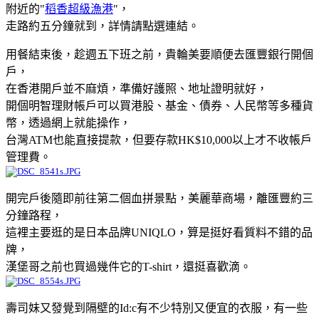
附近的"
稻香超級漁港
"，
走路約五分鐘就到，詳情請點選連結。
用餐結束後，趁週五下班之前，貴輪美要順便去匯豐銀行開個
戶，
在香港開戶並不麻煩，準備好護照、地址證明就好，
開個明智理財帳戶可以買港股、基金、債券、人民幣等多種貨
幣，透過網上就能操作，
台灣ATM也能直接提款，但要存款HK$10,000以上才不收帳戶
管理費。
開完戶後隨即前往第二個血拼景點，美麗華商場，離匯豐約三
分鐘路程，
這裡主要逛的是日本品牌UNIQLO，算是挺好看質料不錯的品
牌，
漢堡哥之前也買過幾件它的T-shirt，還挺喜歡滴。
壽司妹又發覺到隔壁的Id:c有不少特別又便宜的衣服，有一些